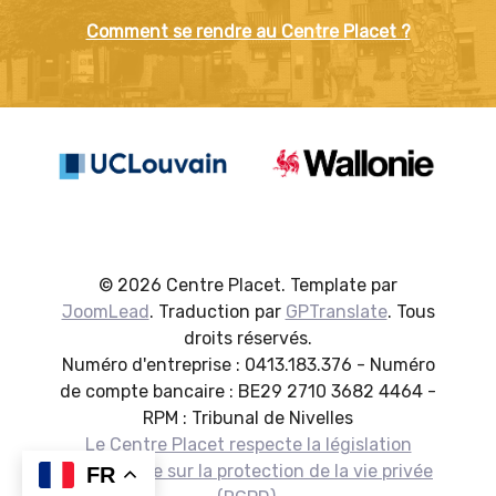
Comment se rendre au Centre Placet ?
© 2026 Centre Placet. Template par
JoomLead
. Traduction par
GPTranslate
. Tous
droits réservés.
Numéro d'entreprise : 0413.183.376 - Numéro
de compte bancaire : BE29 2710 3682 4464 -
RPM : Tribunal de Nivelles
Le Centre Placet respecte la législation
européenne sur la protection de la vie privée
FR