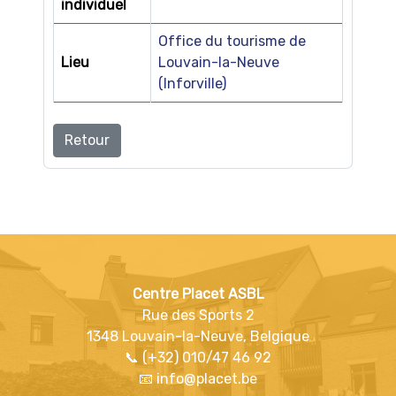
individuel
Office du tourisme de
Lieu
Louvain-la-Neuve
(Inforville)
Retour
Centre Placet ASBL
Rue des Sports 2
1348 Louvain-la-Neuve, Belgique
📞 (+32) 010/47 46 92
📧 info@placet.be