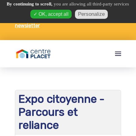
By continuing to scroll,
you are allowing all third-party services
Personalize
✓ OK, accept all
Espace interculturel et foyer ·
Recevez notre
newsletter
Expo citoyenne -
Parcours et
reliance