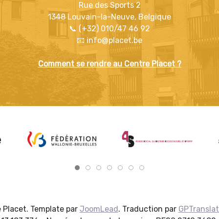
Rue des Sports 2
1348 Louvain-la-Neuve, Belgique
📞 (+32) 010/47 46 92
📧 info@placet.be
Comment se rendre au Centre Placet ?
 Placet. Template par
JoomLead
. Traduction par
GPTransla