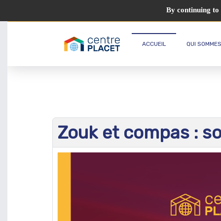
By continuing to 
ACCUEIL
QUI SOMMES
Zouk et compas : so