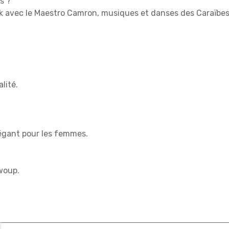
s ?
k avec le Maestro Camron, musiques et danses des Caraïbes
lité.
égant pour les femmes.
woup.